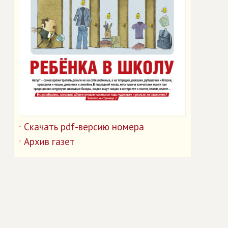
Скачать pdf-версию номера
˙
Архив газет
˙