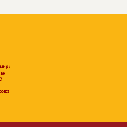
 мир»
дан
Й
союз