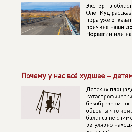
Эксперт в облас
Олег Куц расска
пора уже отказа
причине наши дор
Норвегии или на
Почему у нас всё худшее – детя
Детских площадо
катастрофически 
безобразном сос
объекты что чемо
баланса не сним
регулярно наход
детства".