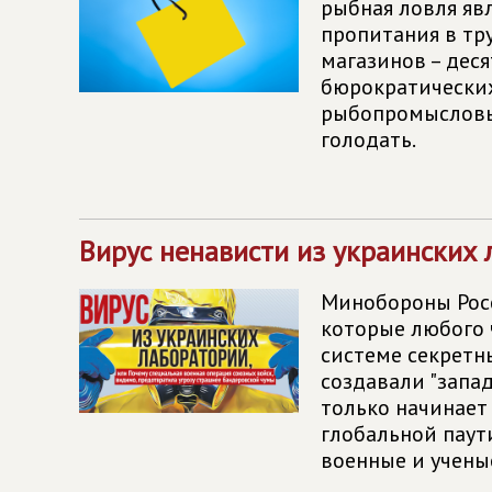
рыбная ловля явл
пропитания в тр
магазинов – деся
бюрократических
рыбопромысловых
голодать.
Вирус ненависти из украинских
Минобороны Росс
которые любого 
системе секретн
создавали "запад
только начинает
глобальной паут
военные и учены