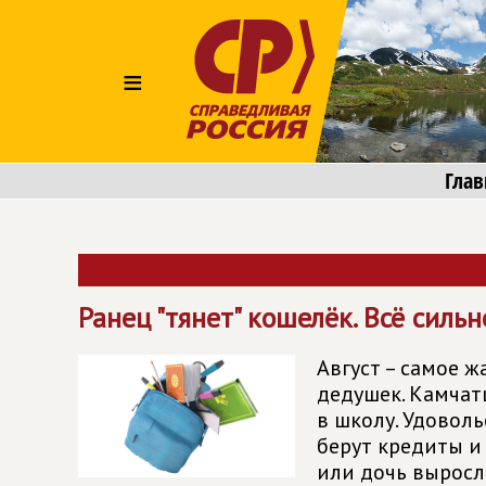
≡
Глав
Ранец "тянет" кошелёк. Всё сильн
Август – самое ж
дедушек. Камчат
в школу. Удовол
берут кредиты и 
или дочь выросл