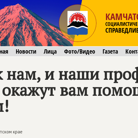
КАМЧАТ
СОЦИАЛИСТИЧЕ
СПРАВЕДЛИ
ная
Новости
Лица
Фото/Видео
Газета
Конт
е к нам, и наши пр
 окажут вам помо
м!
тском крае