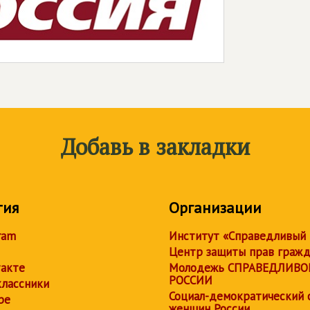
Добавь в закладки
тия
Организации
ram
Институт «Справедливый
Центр защиты прав граж
акте
Молодежь СПРАВЕДЛИВО
РОССИИ
лассники
Социал-демократический 
be
женщин России