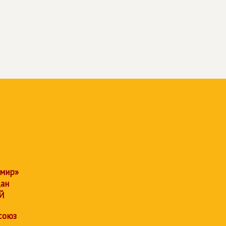
 мир»
дан
Й
союз