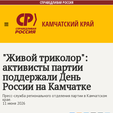
СПРАВЕДЛИВАЯ РОССИЯ
≡
КАМЧАТСКИЙ КРАЙ
Главная
Новости
Лица
Фото/Видео
Газета
Контакты
"Живой триколор":
активисты партии
поддержали День
России на Камчатке
Пресс-служба регионального отделения партии в Камчатском
крае.
11 июня 2026