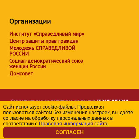
Организации
Институт «Справедливый мир»
Центр защиты прав граждан
Молодежь СПРАВЕДЛИВОЙ
РОССИИ
Социал-демократический союз
женщин России
Домсовет
Социалистическая политическая партия
СПРАВЕДЛИВАЯ
Сайт использует cookie-файлы. Продолжая
РОССИЯ
пользоваться сайтом без изменения настроек, вы даёте
Региональное отделение партии в Камчатском крае
согласие на обработку персональных данных в
© 2006-2026
соответствии с
Правовая информация сайта
.
Политика в отношении обработки персональных данных
СОГЛАСЕН