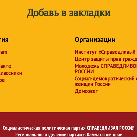
Добавь в закладки
тия
Организации
ram
Институт «Справедливый
Центр защиты прав граж
акте
Молодежь СПРАВЕДЛИВО
РОССИИ
лассники
Социал-демократический 
be
женщин России
Домсовет
Социалистическая политическая партия
СПРАВЕДЛИВАЯ РОССИЯ
Региональное отделение партии в Камчатском крае