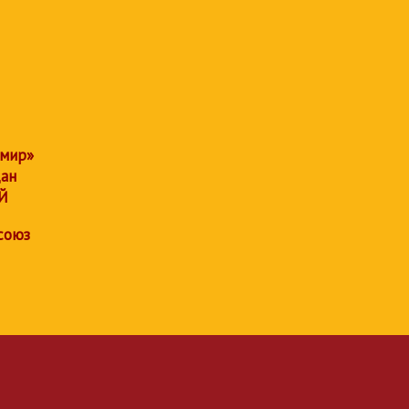
 мир»
дан
Й
союз