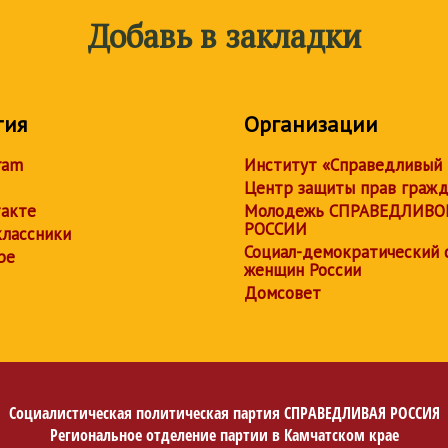
Добавь в закладки
тия
Организации
ram
Институт «Справедливый
Центр защиты прав граж
акте
Молодежь СПРАВЕДЛИВО
РОССИИ
лассники
Социал-демократический 
be
женщин России
Домсовет
Социалистическая политическая партия
СПРАВЕДЛИВАЯ РОССИЯ
Региональное отделение партии в Камчатском крае