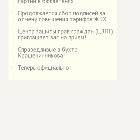
партий в бюллетенях
Продолжается сбор подписей за
˙
отмену повышения тарифов ЖКХ
Центр защиты прав граждан (ЦЗПГ)
˙
приглашает вас на прием!
Справедливые в бухте
˙
Крашенинникова!
Теперь официально!
˙