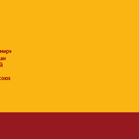
 мир»
дан
Й
союз