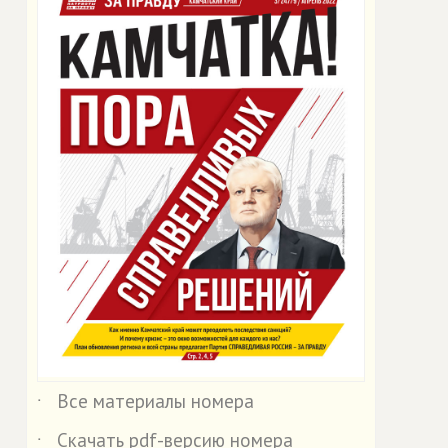
Все материалы номера
˙
Скачать pdf-версию номера
˙