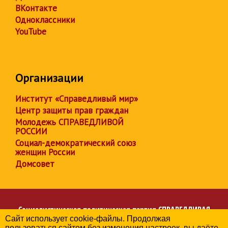
ВКонтакте
Одноклассники
YouTube
Организации
Институт «Справедливый мир»
Центр защиты прав граждан
Молодежь СПРАВЕДЛИВОЙ
РОССИИ
Социал-демократический союз
женщин России
Домсовет
Социалистическая политическая партия
СПРАВЕДЛИВАЯ
Сайт использует cookie-файлы. Продолжая
РОССИЯ
пользоваться сайтом без изменения настроек, вы даёте