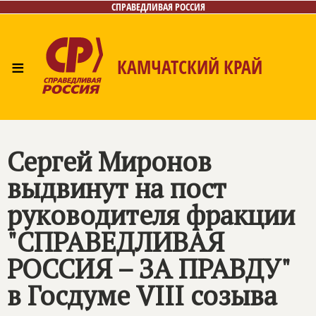
СПРАВЕДЛИВАЯ РОССИЯ
≡
КАМЧАТСКИЙ КРАЙ
Главная
Новости
Лица
Фото/Видео
Газета
Контакты
Сергей Миронов
выдвинут на пост
руководителя фракции
"
СПРАВЕДЛИВАЯ
РОССИЯ – ЗА ПРАВДУ
"
в Госдуме VIII созыва