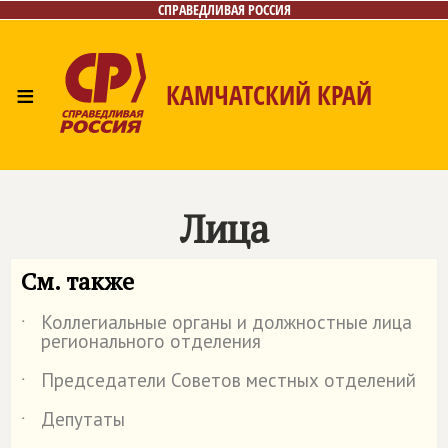
СПРАВЕДЛИВАЯ РОССИЯ
≡
КАМЧАТСКИЙ КРАЙ
Главная
Новости
Лица
Фото/Видео
Газета
Контакты
Лица
См. также
Коллегиальные органы и должностные лица
˙
регионального отделения
Председатели Советов местных отделений
˙
Депутаты
˙